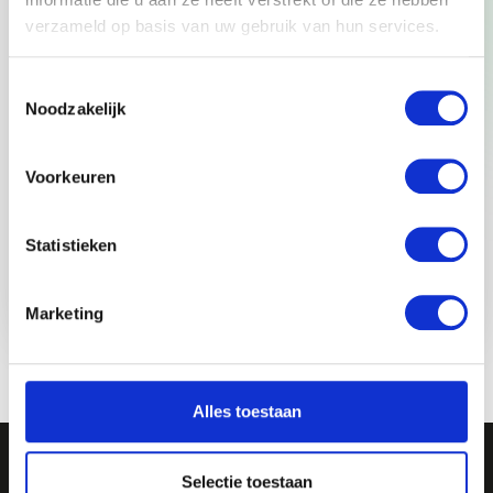
How many employees use business cards in your
organization?
verzameld op basis van uw gebruik van hun services.
Toestemmingsselectie
Noodzakelijk
Voorkeuren
I agree to the
privacy statement
Statistieken
To steer
Marketing
Alles toestaan
Selectie toestaan