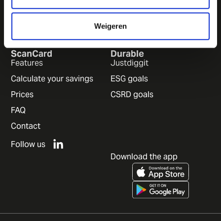
Try for 30 days for free
Book a demo
Weigeren
ScanCard
Durable
Features
Justdiggit
Calculate your savings
ESG goals
Prices
CSRD goals
FAQ
Contact
Follow us
Download the app