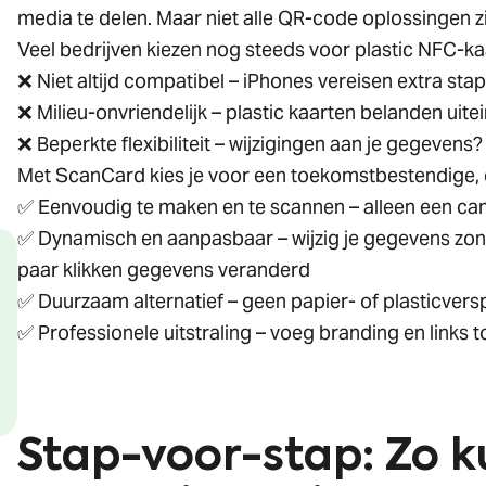
media te delen. Maar niet alle QR-code oplossingen zij
Veel bedrijven kiezen nog steeds voor plastic NFC-k
❌ Niet altijd compatibel – iPhones vereisen extra st
❌ Milieu-onvriendelijk – plastic kaarten belanden uitein
❌ Beperkte flexibiliteit – wijzigingen aan je gegeven
Met ScanCard kies je voor een toekomstbestendige, 
✅ Eenvoudig te maken en te scannen – alleen een ca
✅ Dynamisch en aanpasbaar – wijzig je gegevens zo
paar klikken gegevens veranderd
✅ Duurzaam alternatief – geen papier- of plasticversp
✅ Professionele uitstraling – voeg branding en links t
Stap-voor-stap: Zo k