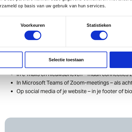
Formaten: Download je QR-code in PNG of SVG-f
erzameld op basis van uw gebruik van hun services.
Test je code: Controleer of alle links goed werk
smartphones
Voorkeuren
Statistieken
Mobiele toegankelijkheid: Download de gratis S
Store
Stap 5: Deel je QR-code en netwerk slimmer!
Nu je een QR-code hebt gemaakt, kun je deze overal 
Selectie toestaan
Op je digitale visitekaartje – direct delen met je
In e-mails en nieuwsbrieven – maak connecties
In Microsoft Teams of Zoom-meetings – als acht
Op social media of je website – in je footer of b