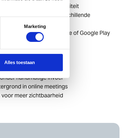
ormaat voor optimale kwaliteit
en en scan de code met verschillende
Marketing
canCard-app in de App Store of Google Play
gebruiken:
Alles toestaan
 netwerk
 zonder handmatige invoer
ergrond in online meetings
io voor meer zichtbaarheid