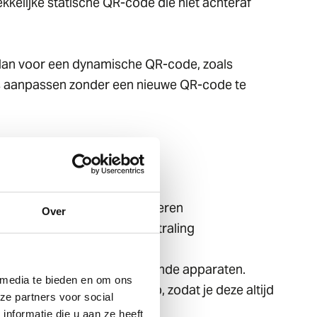
kelijke statische QR-code die niet achteraf
s dan voor een dynamische QR-code, zoals
ns aanpassen zonder een nieuwe QR-code te
ScanCard biedt diverse
ebruikers als teams:
 je huisstijl
or je bedrijfslogo te integreren
Over
voor een professionele uitstraling
 hem te testen op verschillende apparaten.
 media te bieden en om ons
pslaan in de mobiele app, zodat je deze altijd
ze partners voor social
nformatie die u aan ze heeft