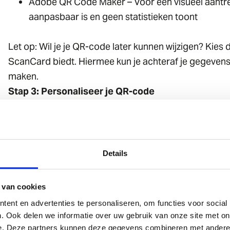
Adobe QR Code Maker – Voor een visueel aantrek
aanpasbaar is en geen statistieken toont
Let op: Wil je je QR-code later kunnen wijzigen? Kie
ScanCard biedt. Hiermee kun je achteraf je gegeve
maken.
Stap 3: Personaliseer je QR-code
Wil je een QR-code maken die past bij je branding? 
personalisatiemogelijkheden voor zowel individuele g
Kleuren aanpassen – Maak je QR-code passend bij
Logo toevoegen – Vergroot je herkenbaarheid do
Details
Uniek design – Kies een andere vorm of patroon 
Stap 4: Download en test je QR-code
 van cookies
Na het genereren van je QR-code is het belangrijk om
ent en advertenties te personaliseren, om functies voor social
ScanCard-gebruikers kunnen hun QR-code eenvoudig o
. Ook delen we informatie over uw gebruik van onze site met on
bij de hand hebt.
e. Deze partners kunnen deze gegevens combineren met andere i